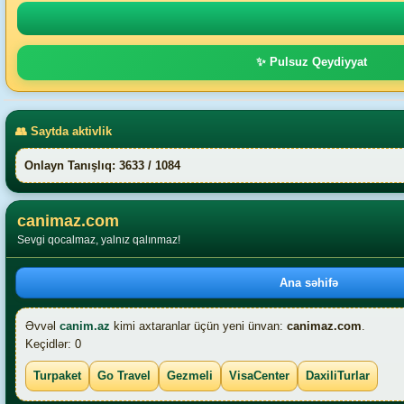
✨ Pulsuz Qeydiyyat
👥 Saytda aktivlik
Onlayn Tanışlıq: 3633 / 1084
canimaz.com
Sevgi qocalmaz, yalnız qalınmaz!
Ana səhifə
Əvvəl
canim.az
kimi axtaranlar üçün yeni ünvan:
canimaz.com
.
Keçidlər: 0
Turpaket
Go Travel
Gezmeli
VisaCenter
DaxiliTurlar