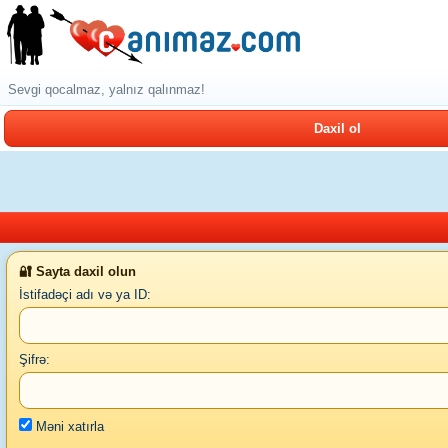
Sevgi qocalmaz, yalnız qalınmaz!
Daxil ol
🔐 Sayta daxil olun
İstifadəçi adı və ya ID:
Şifrə:
Məni xatırla