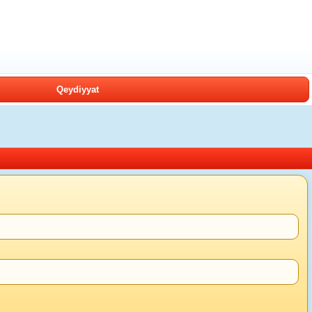
Qeydiyyat