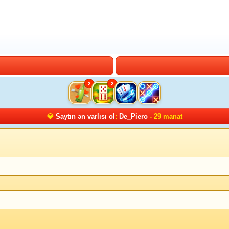
2
2
💎
Saytın ən varlısı ol
:
De_Piero
- 29 manat