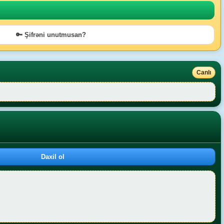
🔑 Şifrəni unutmusan?
Canlı
Daxil ol