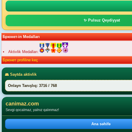
✨ Pulsuz Qeydiyyat
Брюнет-in Medalları
Aktivlik Medalları:
Брюнет profiline keç
👥 Saytda aktivlik
Onlayn Tanışlıq: 3716 / 768
canimaz.com
Sevgi qocalmaz, yalnız qalınmaz!
Ana səhifə