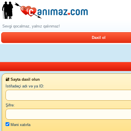
Sevgi qocalmaz, yalnız qalınmaz!
Daxil ol
🔐 Sayta daxil olun
İstifadəçi adı və ya ID:
Şifrə:
Məni xatırla