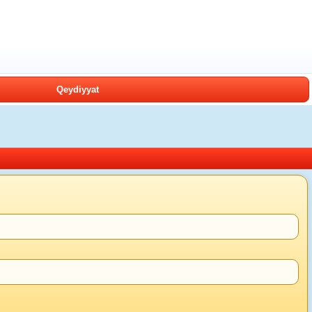
Qeydiyyat