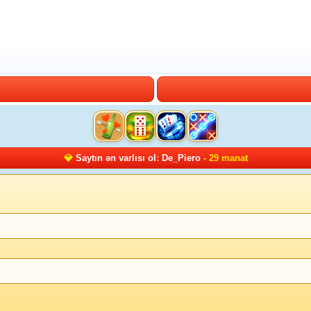
💎
Saytın ən varlısı ol
:
De_Piero
- 29 manat