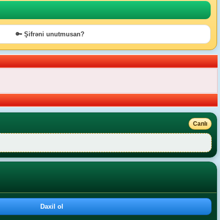
🔑 Şifrəni unutmusan?
Canlı
Daxil ol