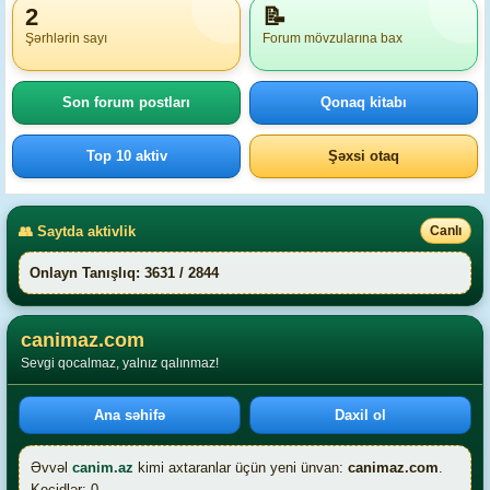
2
📝
Şərhlərin sayı
Forum mövzularına bax
Son forum postları
Qonaq kitabı
Top 10 aktiv
Şəxsi otaq
👥 Saytda aktivlik
Canlı
Onlayn Tanışlıq: 3631 / 2844
canimaz.com
Sevgi qocalmaz, yalnız qalınmaz!
Ana səhifə
Daxil ol
Əvvəl
canim.az
kimi axtaranlar üçün yeni ünvan:
canimaz.com
.
Keçidlər: 0