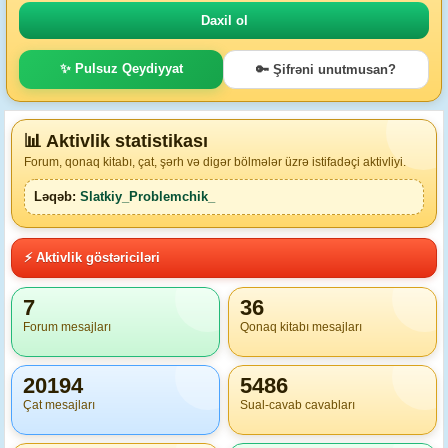
✨ Pulsuz Qeydiyyat
🔑 Şifrəni unutmusan?
📊 Aktivlik statistikası
Forum, qonaq kitabı, çat, şərh və digər bölmələr üzrə istifadəçi aktivliyi.
Ləqəb:
Slatkiy_Problemchik_
⚡ Aktivlik göstəriciləri
7
36
Forum mesajları
Qonaq kitabı mesajları
20194
5486
Çat mesajları
Sual-cavab cavabları