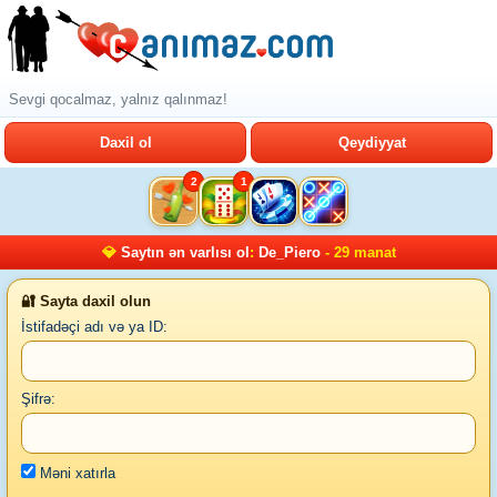
Sevgi qocalmaz, yalnız qalınmaz!
Daxil ol
Qeydiyyat
2
1
💎
Saytın ən varlısı ol
:
De_Piero
- 29 manat
🔐 Sayta daxil olun
İstifadəçi adı və ya ID:
Şifrə:
Məni xatırla