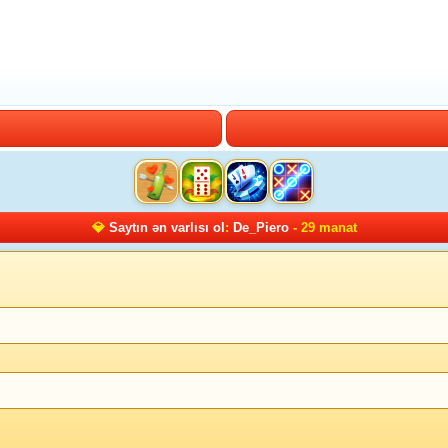
💎
Saytın ən varlısı ol
:
De_Piero
- 29 manat