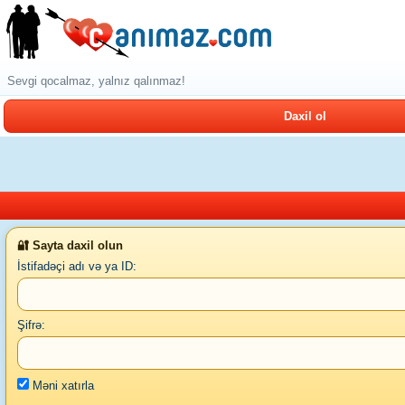
Sevgi qocalmaz, yalnız qalınmaz!
Daxil ol
🔐 Sayta daxil olun
İstifadəçi adı və ya ID:
Şifrə:
Məni xatırla