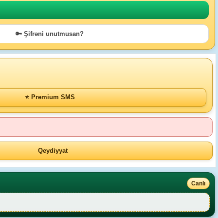
🔑 Şifrəni unutmusan?
⭐ Premium SMS
Qeydiyyat
Canlı