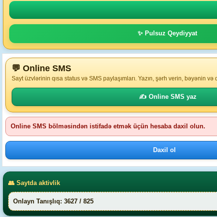
✨ Pulsuz Qeydiyyat
💬 Online SMS
Sayt üzvlərinin qısa status və SMS paylaşımları. Yazın, şərh verin, bəyənin və
✍️ Online SMS yaz
Online SMS bölməsindən istifadə etmək üçün hesaba daxil olun.
Daxil ol
👥 Saytda aktivlik
Onlayn Tanışlıq: 3627 / 825