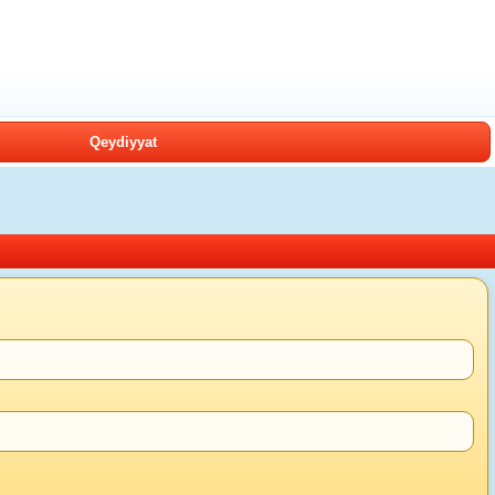
Qeydiyyat