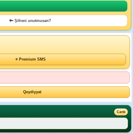
🔑 Şifrəni unutmusan?
⭐ Premium SMS
Qeydiyyat
Canlı