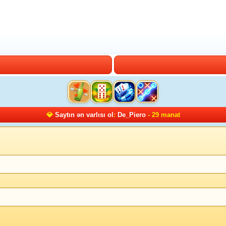
💎
Saytın ən varlısı ol
:
De_Piero
- 29 manat