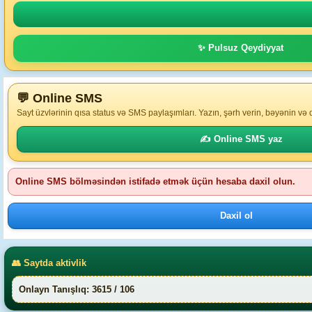
✨ Pulsuz Qeydiyyat
💬 Online SMS
Sayt üzvlərinin qısa status və SMS paylaşımları. Yazın, şərh verin, bəyənin və
✍️ Online SMS yaz
Online SMS bölməsindən istifadə etmək üçün hesaba daxil olun.
Daxil ol
👥 Saytda aktivlik
Onlayn Tanışlıq: 3615 / 106