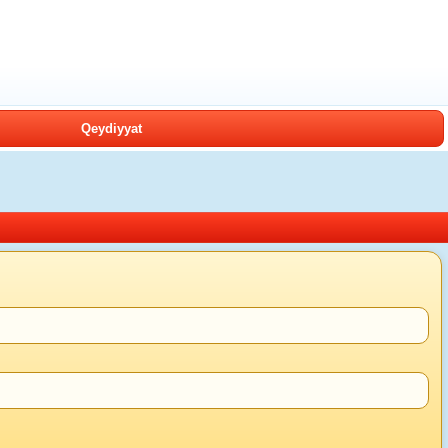
Qeydiyyat