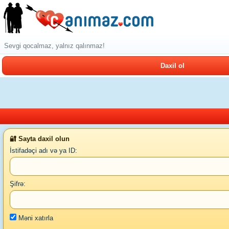
Sevgi qocalmaz, yalnız qalınmaz!
Daxil ol
🔐 Sayta daxil olun
İstifadəçi adı və ya ID:
Şifrə:
Məni xatırla