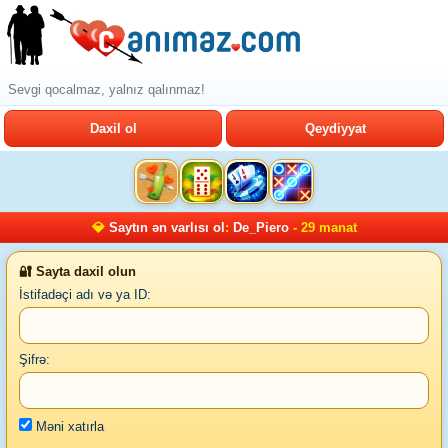
Sevgi qocalmaz, yalnız qalınmaz!
Daxil ol
Qeydiyyat
💎
Saytın ən varlısı ol
:
De_Piero
- 29 manat
🔐 Sayta daxil olun
İstifadəçi adı və ya ID:
Şifrə:
Məni xatırla