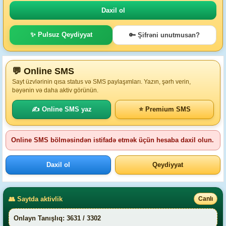
✨ Pulsuz Qeydiyyat
🔑 Şifrəni unutmusan?
💬 Online SMS
Sayt üzvlərinin qısa status və SMS paylaşımları. Yazın, şərh verin,
bəyənin və daha aktiv görünün.
✍️ Online SMS yaz
⭐ Premium SMS
Online SMS bölməsindən istifadə etmək üçün hesaba daxil olun.
Daxil ol
Qeydiyyat
👥 Saytda aktivlik
Canlı
Onlayn Tanışlıq: 3631 / 3302