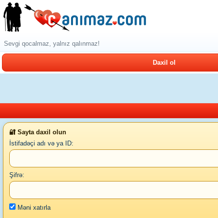
Sevgi qocalmaz, yalnız qalınmaz!
Daxil ol
🔐 Sayta daxil olun
İstifadəçi adı və ya ID:
Şifrə:
Məni xatırla