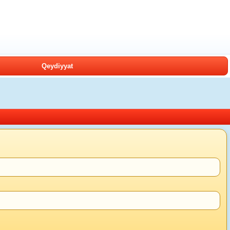
Qeydiyyat