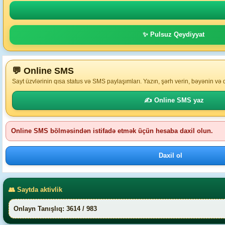
✨ Pulsuz Qeydiyyat
💬 Online SMS
Sayt üzvlərinin qısa status və SMS paylaşımları. Yazın, şərh verin, bəyənin və
✍️ Online SMS yaz
Online SMS bölməsindən istifadə etmək üçün hesaba daxil olun.
Daxil ol
👥 Saytda aktivlik
Onlayn Tanışlıq: 3614 / 983