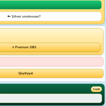
🔑 Şifrəni unutmusan?
⭐ Premium SMS
Qeydiyyat
Canlı