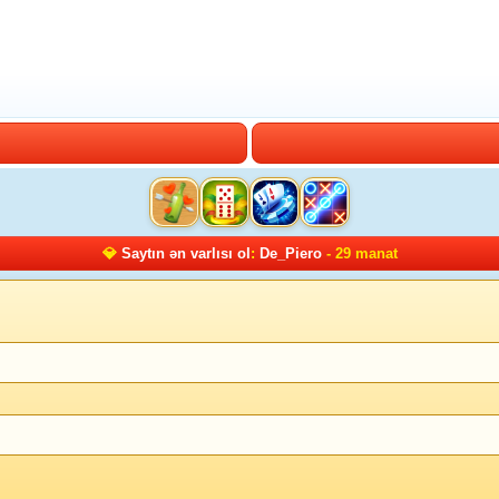
💎
Saytın ən varlısı ol
:
De_Piero
- 29 manat