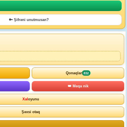
🔑 Şifrəni unutmusan?
Qonaqlar
832
👑 Meqa nik
Xal
oyunu
Şəxsi otaq