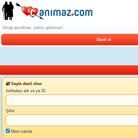
Sevgi qocalmaz, yalnız qalınmaz!
Daxil ol
🔐 Sayta daxil olun
İstifadəçi adı və ya ID:
Şifrə:
Məni xatırla