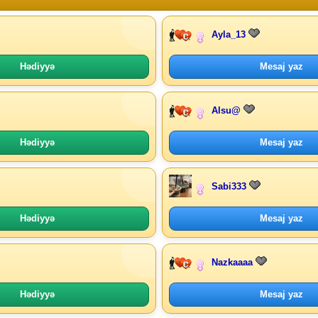
Ayla_13
Hədiyyə
Mesaj yaz
Alsu@
Hədiyyə
Mesaj yaz
Sabi333
Hədiyyə
Mesaj yaz
Nazkaaaa
Hədiyyə
Mesaj yaz