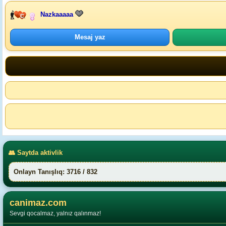
Nazkaaaaa
Mesaj yaz
👥 Saytda aktivlik
Onlayn Tanışlıq: 3716 / 832
canimaz.com
Sevgi qocalmaz, yalnız qalınmaz!