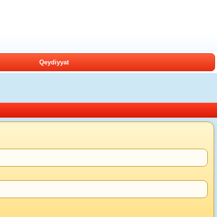
Qeydiyyat