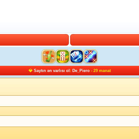
💎
Saytın ən varlısı ol
:
De_Piero
- 29 manat