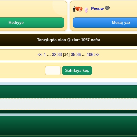
Pesuw
Hədiyyə
Mesaj yaz
Tanışlıqda olan Qızlar: 1057 nəfər
<<
1
...
32
33
[
34
]
35
36
...
106
>>