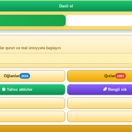
lar qurun və real ünsiyyətə başlayın.
Oğlanlar
Qızlar
2659
1057
🟢 Yalnız aktivlər
🌈 Rəngli nik