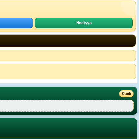
Hədiyyə
Canlı