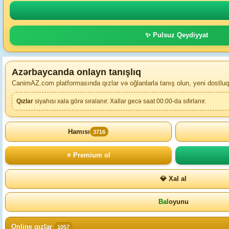
✨ Pulsuz Qeydiyyat
Azərbaycanda onlayn tanışlıq
CanimAZ.com platformasında qızlar və oğlanlarla tanış olun, yeni dostluq
Qızlar
siyahısı xala görə sıralanır. Xallar gecə saat 00:00-da sıfırlanır.
Hamısı
3716
⭐ Premium ol
💎 Xal al
Bal
oyunu
Online qızlar
1057