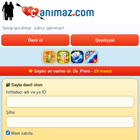
Sevgi qocalmaz, yalnız qalınmaz!
Daxil ol
Qeydiyyat
💎
Saytın ən varlısı ol
:
De_Piero
- 29 manat
🔐 Sayta daxil olun
İstifadəçi adı və ya ID:
Şifrə:
Məni xatırla