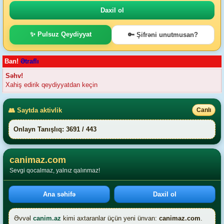
✨ Pulsuz Qeydiyyat
🔑 Şifrəni unutmusan?
Ban!
Ətraflı
Səhv!
Xahiş edirik qeydiyyatdan keçin
👥 Saytda aktivlik
Canlı
Onlayn Tanışlıq: 3691 / 443
canimaz.com
Sevgi qocalmaz, yalnız qalınmaz!
Ana səhifə
Daxil ol
Əvvəl
canim.az
kimi axtaranlar üçün yeni ünvan:
canimaz.com
.