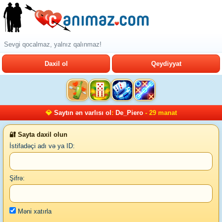
Sevgi qocalmaz, yalnız qalınmaz!
Daxil ol
Qeydiyyat
💎
Saytın ən varlısı ol
:
De_Piero
- 29 manat
🔐 Sayta daxil olun
İstifadəçi adı və ya ID:
Şifrə:
Məni xatırla