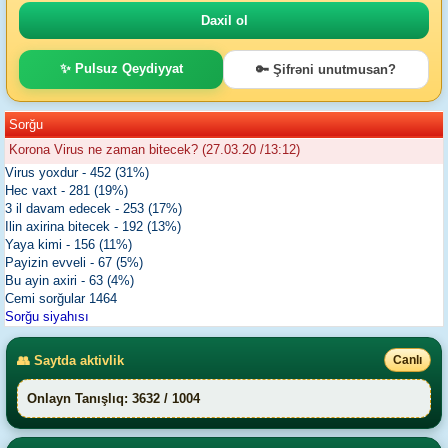
✨ Pulsuz Qeydiyyat
🔑 Şifrəni unutmusan?
Sorğu
Korona Virus ne zaman bitecek? (27.03.20 /13:12)
Virus yoxdur - 452 (31%)
Hec vaxt - 281 (19%)
3 il davam edecek - 253 (17%)
Ilin axirina bitecek - 192 (13%)
Yaya kimi - 156 (11%)
Payizin evveli - 67 (5%)
Bu ayin axiri - 63 (4%)
Cemi sorğular 1464
Sorğu siyahısı
👥 Saytda aktivlik
Canlı
Onlayn Tanışlıq: 3632 / 1004