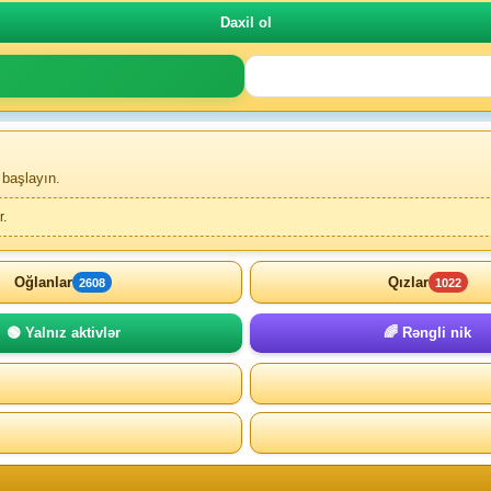
 başlayın.
r.
Oğlanlar
Qızlar
2608
1022
🟢 Yalnız aktivlər
🌈 Rəngli nik