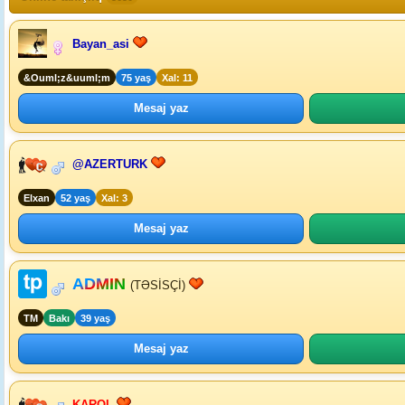
Bayan_asi
&Ouml;z&uuml;m
75 yaş
Xal: 11
Mesaj yaz
@AZERTURK
Elxan
52 yaş
Xal: 3
Mesaj yaz
ADMIN
(TƏSİSÇİ)
TM
Bakı
39 yaş
Mesaj yaz
KAROL