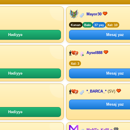
Mayor30
Kənan
Bakı
37 yaş
Xal: 10
Hədiyyə
Mesaj yaz
Aysel888
Xal: 3
Hədiyyə
Mesaj yaz
*_BARCA_*
(SV)
Mesaj yaz
Hədiyyə
MoNTe_KaRLo