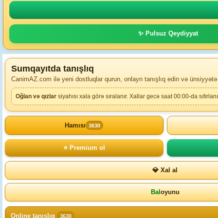
✨ Pulsuz Qeydiyyat
Sumqayıtda tanışlıq
CanimAZ.com ilə yeni dostluqlar qurun, onlayn tanışlıq edin və ünsiyyətə
Oğlan və qızlar
siyahısı xala görə sıralanır. Xallar gecə saat 00:00-da sıfırlanı
Hamısı
3630
⭐ Premium ol
💎 Xal al
Bal
oyunu
Online tanışlıq
3630