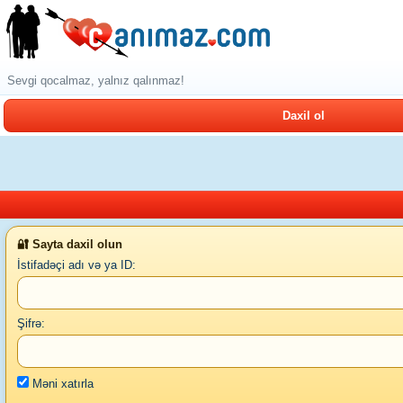
Sevgi qocalmaz, yalnız qalınmaz!
Daxil ol
🔐 Sayta daxil olun
İstifadəçi adı və ya ID:
Şifrə:
Məni xatırla