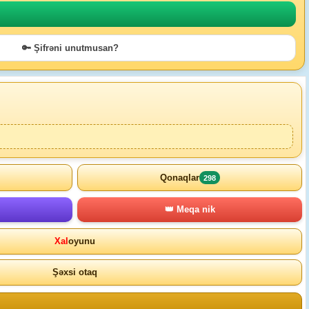
🔑 Şifrəni unutmusan?
Qonaqlar
298
👑 Meqa nik
Xal
oyunu
Şəxsi otaq