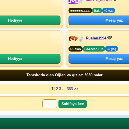
■■■■■■□□□□
Bakı
40 yaş
Hədiyyə
Mesaj yaz
Ruslan1994
Ruslan
La&ccedil;ın
32 yaş
Hədiyyə
Mesaj yaz
Tanışlıqda olan Oğlan və qızlar: 3630 nəfər
[
1
]
2
3
...
363
>>