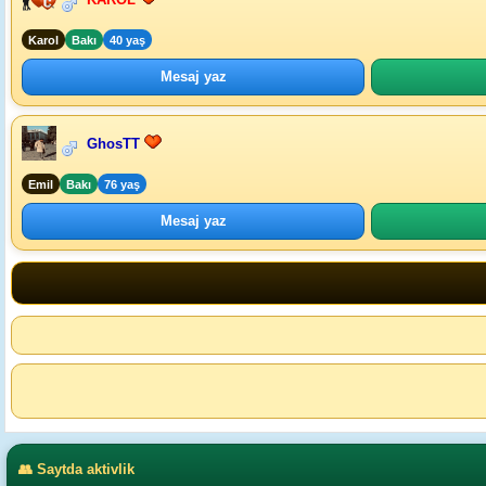
Karol
Bakı
40 yaş
Mesaj yaz
GhosTT
Emil
Bakı
76 yaş
Mesaj yaz
👥 Saytda aktivlik