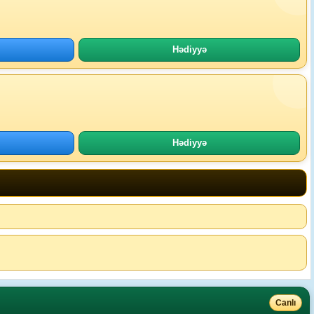
Hədiyyə
Hədiyyə
Canlı