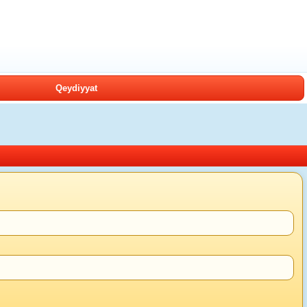
Qeydiyyat