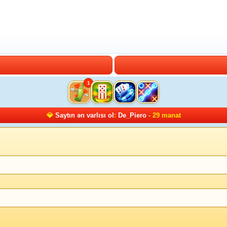
1
💎
Saytın ən varlısı ol
:
De_Piero
- 29 manat