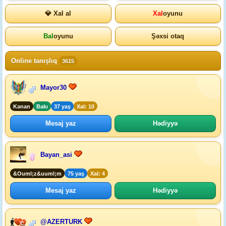
💎 Xal al
Xal
oyunu
Bal
oyunu
Şəxsi otaq
Online tanışlıq
3615
Mayor30
Kənan
Bakı
37 yaş
Xal: 10
Mesaj yaz
Hədiyyə
Bayan_asi
&Ouml;z&uuml;m
75 yaş
Xal: 4
Mesaj yaz
Hədiyyə
@AZERTURK