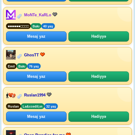
MoNTe_KaRLo
■■■■■■□□□□
Bakı
40 yaş
Mesaj yaz
Hədiyyə
GhosTT
Emil
Bakı
76 yaş
Mesaj yaz
Hədiyyə
Ruslan1994
Ruslan
La&ccedil;ın
32 yaş
Mesaj yaz
Hədiyyə