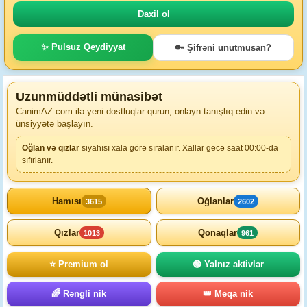
✨ Pulsuz Qeydiyyat
🔑 Şifrəni unutmusan?
Uzunmüddətli münasibət
CanimAZ.com ilə yeni dostluqlar qurun, onlayn tanışlıq edin və
ünsiyyətə başlayın.
Oğlan və qızlar
siyahısı xala görə sıralanır. Xallar gecə saat 00:00-da
sıfırlanır.
Hamısı
Oğlanlar
3615
2602
Qızlar
Qonaqlar
1013
961
⭐ Premium ol
🟢 Yalnız aktivlər
🌈 Rəngli nik
👑 Meqa nik