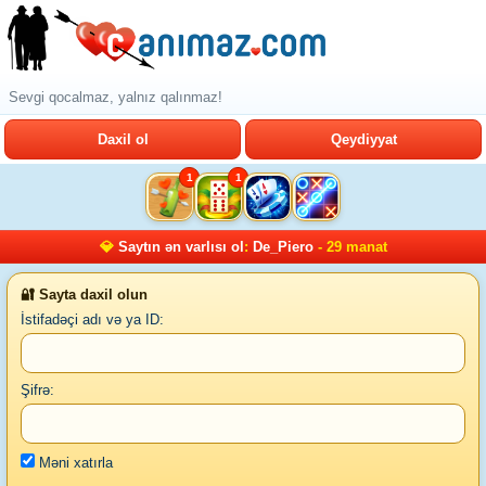
Sevgi qocalmaz, yalnız qalınmaz!
Daxil ol
Qeydiyyat
1
1
💎
Saytın ən varlısı ol
:
De_Piero
- 29 manat
🔐 Sayta daxil olun
İstifadəçi adı və ya ID:
Şifrə:
Məni xatırla