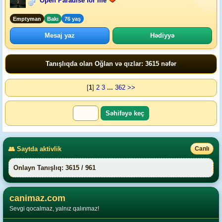
Open Paradise for me
Emptyman
Bakı
76 yaş
Mesaj yaz
Hədiyyə
Tanışlıqda olan Oğlan və qızlar: 3615 nəfər
[
1
]
2
3
...
362
>>
👥 Saytda aktivlik
Canlı
Onlayn Tanışlıq: 3615 / 961
canimaz.com
Sevgi qocalmaz, yalnız qalınmaz!