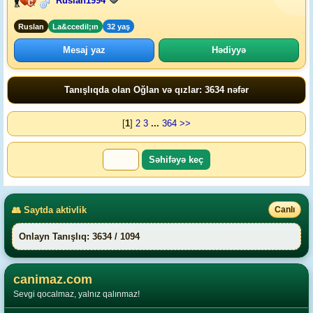
Ruslan1994
Ruslan
La&ccedil;ın
32 yaş
Mesaj yaz
Hədiyyə
Tanışlıqda olan Oğlan və qızlar: 3634 nəfər
[
1
]
2
3
...
364
>>
👥 Saytda aktivlik
Canlı
Onlayn Tanışlıq: 3634 / 1094
canimaz.com
Sevgi qocalmaz, yalnız qalınmaz!