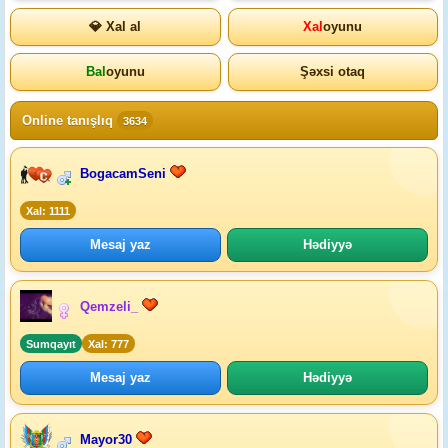
💎 Xal al
Xal
oyunu
Bal
oyunu
Şəxsi otaq
Online tanışlıq
3634
BogacamSeni
Xal: 1111
Mesaj yaz
Hədiyyə
Qemzeli_
Sumqayıt
Xal: 777
Mesaj yaz
Hədiyyə
Mayor30