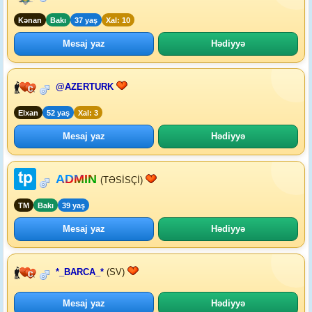
Kənan
Bakı
37 yaş
Xal: 10
Mesaj yaz
Hədiyyə
@AZERTURK
Elxan
52 yaş
Xal: 3
Mesaj yaz
Hədiyyə
ADMIN
(TƏSİSÇİ)
TM
Bakı
39 yaş
Mesaj yaz
Hədiyyə
*_BARCA_*
(SV)
Mesaj yaz
Hədiyyə