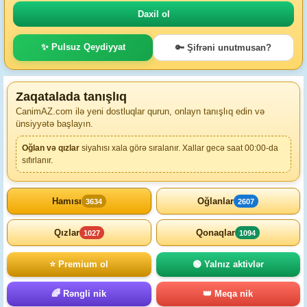
✨ Pulsuz Qeydiyyat
🔑 Şifrəni unutmusan?
Zaqatalada tanışlıq
CanimAZ.com ilə yeni dostluqlar qurun, onlayn tanışlıq edin və
ünsiyyətə başlayın.
Oğlan və qızlar
siyahısı xala görə sıralanır. Xallar gecə saat 00:00-da
sıfırlanır.
Hamısı
Oğlanlar
3634
2607
Qızlar
Qonaqlar
1027
1094
⭐ Premium ol
🟢 Yalnız aktivlər
🌈 Rəngli nik
👑 Meqa nik