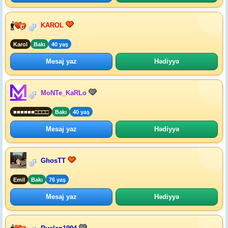
KAROL
Karol
Bakı
40 yaş
Mesaj yaz
Hədiyyə
MoNTe_KaRLo
■■■■■■□□□□
Bakı
40 yaş
Mesaj yaz
Hədiyyə
GhosTT
Emil
Bakı
76 yaş
Mesaj yaz
Hədiyyə