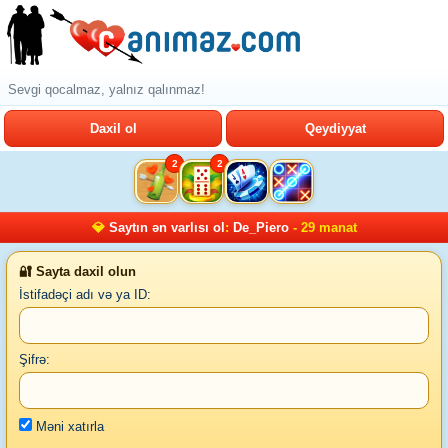
Sevgi qocalmaz, yalnız qalınmaz!
Daxil ol
Qeydiyyat
2
2
💎
Saytın ən varlısı ol
:
De_Piero
- 29 manat
🔐 Sayta daxil olun
İstifadəçi adı və ya ID:
Şifrə:
Məni xatırla