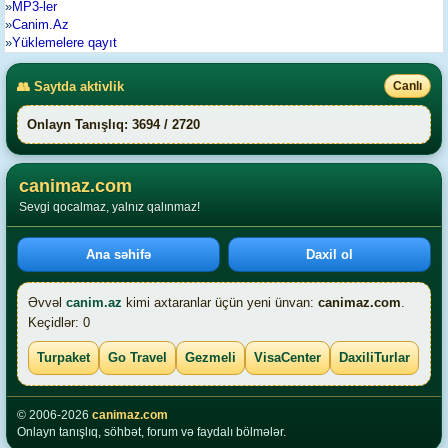
»
MP3-ler
»
Canim.Az
»
Yüklemelere qayıt
👥 Saytda aktivlik
Canlı
Onlayn Tanışlıq: 3694 / 2720
canimaz.com
Sevgi qocalmaz, yalnız qalınmaz!
Ana səhifə
Daxil ol
Əvvəl
canim.az
kimi axtaranlar üçün yeni ünvan:
canimaz.com
.
Keçidlər: 0
Turpaket
Go Travel
Gezmeli
VisaCenter
DaxiliTurlar
© 2006-2026
canimaz.com
Onlayn tanışlıq, söhbət, forum və faydalı bölmələr.