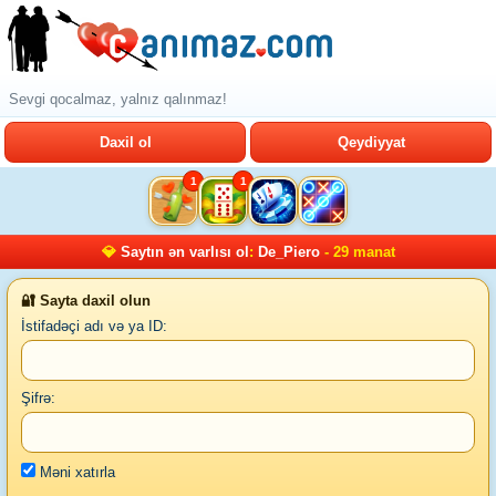
Sevgi qocalmaz, yalnız qalınmaz!
Daxil ol
Qeydiyyat
1
1
💎
Saytın ən varlısı ol
:
De_Piero
- 29 manat
🔐 Sayta daxil olun
İstifadəçi adı və ya ID:
Şifrə:
Məni xatırla