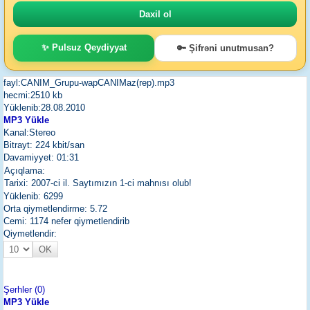
✨ Pulsuz Qeydiyyat
🔑 Şifrəni unutmusan?
fayl:CANIM_Grupu-wapCANIMaz(rep).mp3
hecmi:2510 kb
Yüklenib:28.08.2010
MP3 Yükle
Kanal:Stereo
Bitrayt: 224 kbit/san
Davamiyyet: 01:31
Açıqlama:
Tarixi: 2007-ci il. Saytımızın 1-ci mahnısı olub!
Yüklenib: 6299
Orta qiymetlendirme: 5.72
Cemi: 1174 nefer qiymetlendirib
Qiymetlendir:
Şerhler (0)
MP3 Yükle