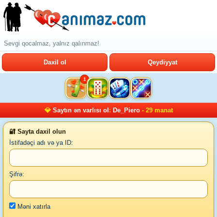
Sevgi qocalmaz, yalnız qalınmaz!
Daxil ol
Qeydiyyat
1
💎
Saytın ən varlısı ol
:
De_Piero
- 29 manat
🔐 Sayta daxil olun
İstifadəçi adı və ya ID:
Şifrə:
Məni xatırla