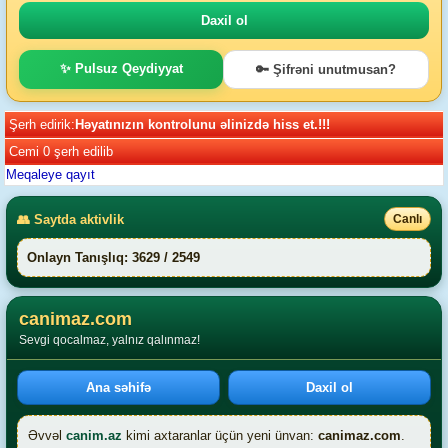
✨ Pulsuz Qeydiyyat
🔑 Şifrəni unutmusan?
Şerh edirik:
Həyatınızın kontrolunu əlinizdə hiss et.!!!
Cemi 0 şerh edilib
Meqaleye qayıt
👥 Saytda aktivlik
Canlı
Onlayn Tanışlıq: 3629 / 2549
canimaz.com
Sevgi qocalmaz, yalnız qalınmaz!
Ana səhifə
Daxil ol
Əvvəl
canim.az
kimi axtaranlar üçün yeni ünvan:
canimaz.com
.