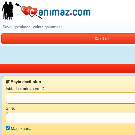
Sevgi qocalmaz, yalnız qalınmaz!
Daxil ol
🔐 Sayta daxil olun
İstifadəçi adı və ya ID:
Şifrə:
Məni xatırla