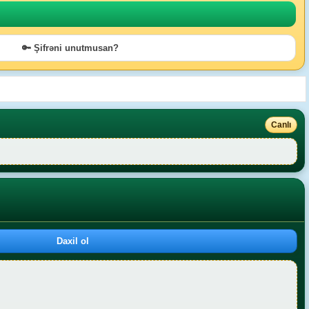
🔑 Şifrəni unutmusan?
Canlı
Daxil ol