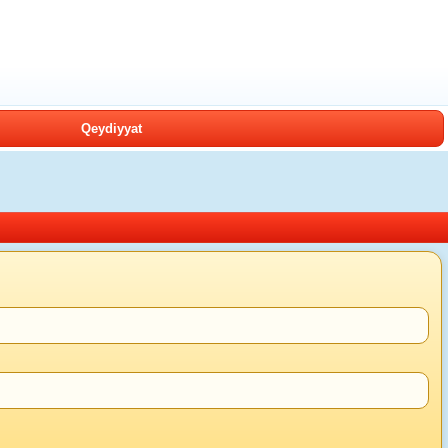
Qeydiyyat