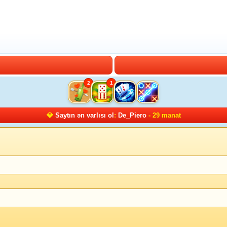
2
1
💎
Saytın ən varlısı ol
:
De_Piero
- 29 manat