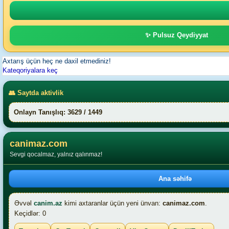
✨ Pulsuz Qeydiyyat
Axtarış üçün heç ne daxil etmediniz!
Kateqoriyalara keç
👥 Saytda aktivlik
Onlayn Tanışlıq: 3629 / 1449
canimaz.com
Sevgi qocalmaz, yalnız qalınmaz!
Ana səhifə
Əvvəl
canim.az
kimi axtaranlar üçün yeni ünvan:
canimaz.com
.
Keçidlər: 0