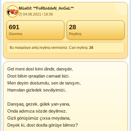
Müəllif: **FoRbiddeN_AnGeL**
🕒 04.06.2021 / 18:36
691
28
Oxunma
Reytinq
Bu məqaləyə artıq reytinq vermisiniz. Cari reytinq:
28
Gel meni dost kimi dindir, danışdır,
Dost bilsin qıraqdan camaat bizi.
Men deyim dostumdu, sen de tanışım,
Hamıdan gizledek sevdiyimizi..
Danışaq, gezek, gülek yan-yana,
Onda adımıza sözde deyilmez.
Gizli görüşümüz çıxsa meydana,
Deyek ki, dost dostla görüşe bilmez?