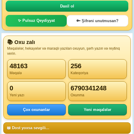
✨ Pulsuz Qeydiyyat
🔑 Şifrəni unutmusan?
📚 Oxu zalı
Məqalələr, hekayələr və maraqlı yazıları oxuyun, şərh yazın və reytinq
verin.
48163
256
Məqalə
Kateqoriya
0
6790341248
Yeni yazı
Oxunma
Çox oxunanlar
Yeni məqalələr
📖 Dost yoxsa sevgili...