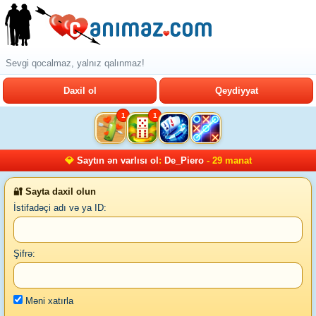
Sevgi qocalmaz, yalnız qalınmaz!
Daxil ol
Qeydiyyat
1
1
💎
Saytın ən varlısı ol
:
De_Piero
- 29 manat
🔐 Sayta daxil olun
İstifadəçi adı və ya ID:
Şifrə:
Məni xatırla