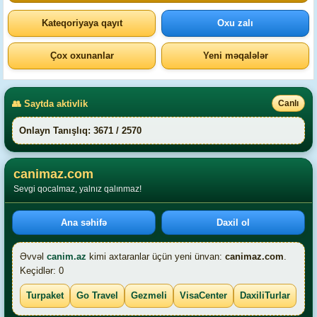
Kateqoriyaya qayıt
Oxu zalı
Çox oxunanlar
Yeni məqalələr
👥 Saytda aktivlik
Canlı
Onlayn Tanışlıq: 3671 / 2570
canimaz.com
Sevgi qocalmaz, yalnız qalınmaz!
Ana səhifə
Daxil ol
Əvvəl
canim.az
kimi axtaranlar üçün yeni ünvan:
canimaz.com
.
Keçidlər: 0
Turpaket
Go Travel
Gezmeli
VisaCenter
DaxiliTurlar