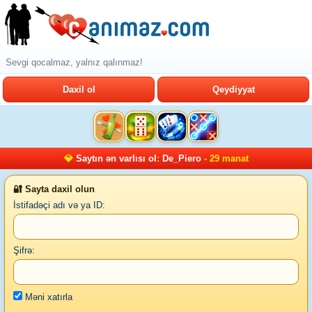
Sevgi qocalmaz, yalnız qalınmaz!
Daxil ol
Qeydiyyat
💎
Saytın ən varlısı ol
:
De_Piero
- 29 manat
🔐 Sayta daxil olun
İstifadəçi adı və ya ID:
Şifrə:
Məni xatırla