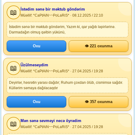
İstədim sənə bir məktub göndərim
📖
Müəllif: *CaPtAiN~~PoLaRiS* · 08.12.2025 / 22:10
İstədim sənə bir məktub göndərim, Yazım ki, qar yağıb ləpirlərinə.
Darmadağın olmuş qəlbin yükünü,
Oxu
👁 221 oxunma
Üzülmeseydim
📖
Müəllif: *CaPtAiN~~PoLaRiS* · 27.04.2025 / 19:28
Deyirlər, həsrətin yarası dağdır; Ruhum çoxdan ölüb, cismimsə sağdır.
Küllərim səmaya dağılacaqdır
Oxu
👁 357 oxunma
Mən sənə sevməyi necə öyrədim
📖
Müəllif: *CaPtAiN~~PoLaRiS* · 27.04.2025 / 19:28