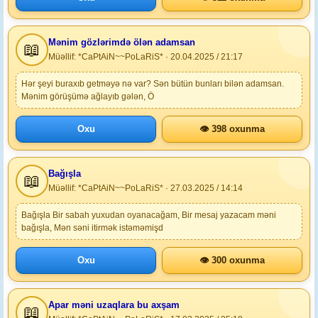
Mənim gözlərimdə ölən adamsan
📖
Müəllif: *CaPtAiN~~PoLaRiS* · 20.04.2025 / 21:17
Hər şeyi buraxıb getməyə nə var? Sən bütün bunları bilən adamsan.
Mənim görüşümə ağlayıb gələn, Ö
Oxu
👁 398 oxunma
Bağışla
📖
Müəllif: *CaPtAiN~~PoLaRiS* · 27.03.2025 / 14:14
Bağışla Bir sabah yuxudan oyanacağam, Bir mesaj yazacam məni
bağışla, Mən səni itirmək istəməmişd
Oxu
👁 300 oxunma
Apar məni uzaqlara bu axşam
📖