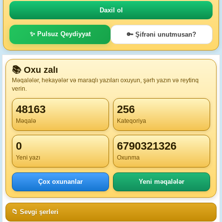
✨ Pulsuz Qeydiyyat
🔑 Şifrəni unutmusan?
📚 Oxu zalı
Məqalələr, hekayələr və maraqlı yazıları oxuyun, şərh yazın və reytinq
verin.
48163
256
Məqalə
Kateqoriya
0
6790321326
Yeni yazı
Oxunma
Çox oxunanlar
Yeni məqalələr
📁 Sevgi şerleri