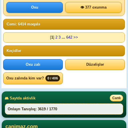
Oxu
👁 377 oxunma
Cəmi: 6414 məqalə
[
1
]
2
3
...
642
>>
Keçidlər
Oxu zalı
Düzəlişlər
Oxu zalında kim var?
0 / 406
👥 Saytda aktivlik
Canlı
Onlayn Tanışlıq: 3619 / 1770
canimaz.com