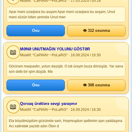
Müəllif: *CaPtAiN~~PoLaRiS* · 17.03.2025 / 05:18
Apar məni uzaqlara bu axşam Apar məni uzaqlara bu axşam, Unut
məni sözün bitən yerində Unut mən
Oxu
👁 312 oxunma
MƏNƏ UNUTMAĞIN YOLUNU GÖSTƏR
📖
Müəllif: *CaPtAiN~~PoLaRiS* · 16.09.2024 / 16:30
Görürəm məqsədin, yolun dəyişib. O isti ürəyin buza dönüşüb. Yar sənə
son dəfə bir işim düşüb. Mə
Oxu
👁 308 oxunma
Qorxaq ürəklərə sevgi yaraşmır
📖
Müəllif: *CaPtAiN~~PoLaRiS* · 16.09.2024 / 16:30
Elə böyütmüşdüm gözümdə səni, Hopmuşdun qəlbimin qan yaddaşına.
Acı xatirətək yazılıb adın Ölən d