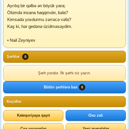
Ayrılıq bir qəlbə ən böyük yara;
Ölümdə insana haqqmıdır, bəla?
Kimsədə yoxdurmu zərrəcə vəfa?
Kaş ki, hər gedənə üzülməsəydim.
• Nail Zeyniyev
Şərhlər
0
Şərh yoxdur. İlk şərhi siz yazın.
Bütün şərhlərə bax
0
Keçidlər
Kateqoriyaya qayıt
Oxu zalı
Çox oxunanlar
Yeni məqalələr