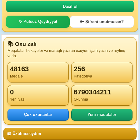
✨ Pulsuz Qeydiyyat
🔑 Şifrəni unutmusan?
📚 Oxu zalı
Məqalələr, hekayələr və maraqlı yazıları oxuyun, şərh yazın və reytinq
verin.
48163
256
Məqalə
Kateqoriya
0
6790344211
Yeni yazı
Oxunma
Çox oxunanlar
Yeni məqalələr
📖 Üzülmeseydim