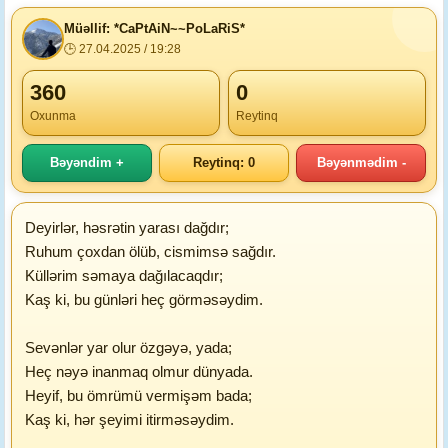
Müəllif: *CaPtAiN~~PoLaRiS*
🕒 27.04.2025 / 19:28
360
0
Oxunma
Reytinq
Bəyəndim +
Reytinq: 0
Bəyənmədim -
Deyirlər, həsrətin yarası dağdır;
Ruhum çoxdan ölüb, cismimsə sağdır.
Küllərim səmaya dağılacaqdır;
Kaş ki, bu günləri heç görməsəydim.
Sevənlər yar olur özgəyə, yada;
Heç nəyə inanmaq olmur dünyada.
Heyif, bu ömrümü vermişəm bada;
Kaş ki, hər şeyimi itirməsəydim.