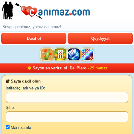
Sevgi qocalmaz, yalnız qalınmaz!
Daxil ol
Qeydiyyat
💎
Saytın ən varlısı ol
:
De_Piero
- 29 manat
🔐 Sayta daxil olun
İstifadəçi adı və ya ID:
Şifrə:
Məni xatırla