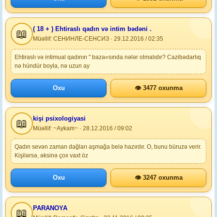
( 18 + ) Ehtiraslı qadın və intim bədəni .
📖
Müəllif: СЕНИНЛЕ-СЕНСИЗ · 29.12.2016 / 02:35
Ehtiraslı və intimual qadının " baza«sında nələr olmalıdır? Cazibədarlıq
nə hündür boyla, nə uzun ay
Oxu
👁 3477 oxunma
kişi psixologiyasi
📖
Müəllif: ~Aykam~ · 28.12.2016 / 09:02
Qadın sevən zaman dağları aşmağa belə hazırdır. O, bunu büruzə verir.
Kişilərsə, əksinə çox vaxt öz
Oxu
👁 3247 oxunma
PARANOYA
📖