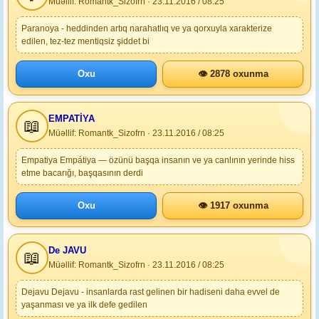
Müəllif: Romantk_Sizofrn · 23.11.2016 / 08:25
Paranoya - heddinden artıq narahatlıq ve ya qorxuyla xarakterize
edilen, tez-tez mentiqsiz şiddet bi
Oxu
👁 2878 oxunma
EMPATİYA
📖
Müəllif: Romantk_Sizofrn · 23.11.2016 / 08:25
Empatiya Empátiya — özünü başqa insanın ve ya canlının yerinde hiss
etme bacarığı, başqasının derdi
Oxu
👁 1917 oxunma
De JAVU
📖
Müəllif: Romantk_Sizofrn · 23.11.2016 / 08:25
Dejavu Dejavu - insanlarda rast gelinen bir hadiseni daha evvel de
yaşanması ve ya ilk defe gedilen