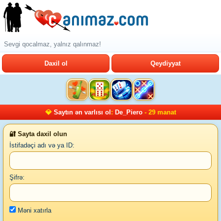
Sevgi qocalmaz, yalnız qalınmaz!
Daxil ol
Qeydiyyat
💎
Saytın ən varlısı ol
:
De_Piero
- 29 manat
🔐 Sayta daxil olun
İstifadəçi adı və ya ID:
Şifrə:
Məni xatırla