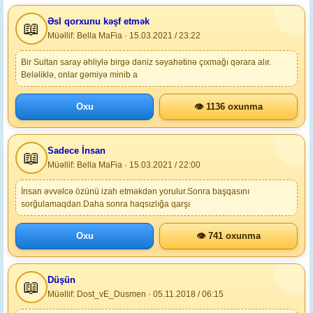
Əsl qorxunu kəşf etmək
📖
Müəllif: Bella MaFia · 15.03.2021 / 23:22
Bir Sultan saray əhliylə birgə dəniz səyahətinə çıxmağı qərara alır.
Beləliklə, onlar gəmiyə minib a
Oxu
👁 1136 oxunma
Sadece İnsan
📖
Müəllif: Bella MaFia · 15.03.2021 / 22:00
İnsan əvvəlcə özünü izah etməkdən yorulur.Sonra başqasını
sorğulamaqdan.Daha sonra haqsızlığa qarşı
Oxu
👁 741 oxunma
Düşün
📖
Müəllif: Dost_vE_Dusmen · 05.11.2018 / 06:15