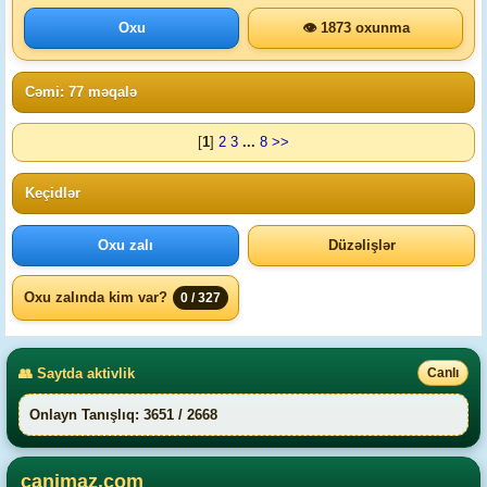
Oxu
👁 1873 oxunma
Cəmi: 77 məqalə
[
1
]
2
3
...
8
>>
Keçidlər
Oxu zalı
Düzəlişlər
Oxu zalında kim var?
0 / 327
👥 Saytda aktivlik
Canlı
Onlayn Tanışlıq: 3651 / 2668
canimaz.com