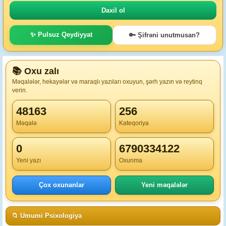
✨ Pulsuz Qeydiyyat
🔑 Şifrəni unutmusan?
📚 Oxu zalı
Məqalələr, hekayələr və maraqlı yazıları oxuyun, şərh yazın və reytinq
verin.
48163
256
Məqalə
Kateqoriya
0
6790334122
Yeni yazı
Oxunma
Çox oxunanlar
Yeni məqalələr
📁 Umumi Psixologiya