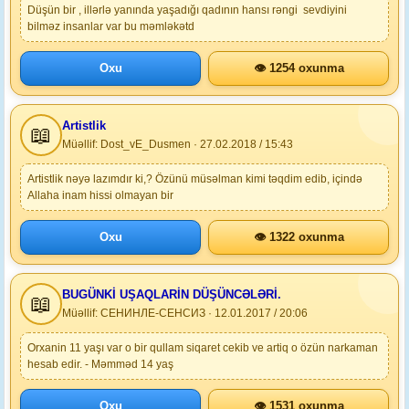
Düşün bir , illərlə yanında yaşadığı qadının hansı rəngi sevdiyini
bilməz insanlar var bu məmləkətd
Oxu
👁 1254 oxunma
Artistlik
📖
Müəllif: Dost_vE_Dusmen · 27.02.2018 / 15:43
Artistlik nəyə lazımdır ki,? Özünü müsəlman kimi təqdim edib, içində
Allaha inam hissi olmayan bir
Oxu
👁 1322 oxunma
BUGÜNKİ UŞAQLARİN DÜŞÜNCƏLƏRİ.
📖
Müəllif: СЕНИНЛЕ-СЕНСИЗ · 12.01.2017 / 20:06
Orxanin 11 yaşı var o bir qullam siqaret cekib ve artiq o özün narkaman
hesab edir. - Məmməd 14 yaş
Oxu
👁 1531 oxunma